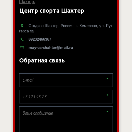
Шахтер.
Центр спорта Шахтер
Cтадион Шахтер
,
Россия
,
г. Кемерово
,
ул. Рут
герса 32
89232466367
may-cs-shahter@mail.ru
Обратная связь
*
*
*