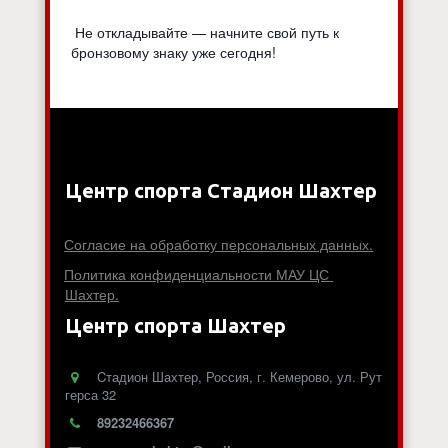
Не откладывайте — начните свой путь к
бронзовому знаку уже сегодня!
Центр спорта Стадион Шахтер
Согласие на обработку персональных данных.
Политика конфиденциальности МАУ ЦС 
Шахтер.
Центр спорта Шахтер
Cтадион Шахтер
,
Россия
,
г. Кемерово
,
ул. Рут
герса 32
89232466367