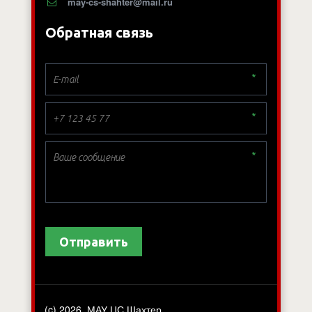
may-cs-shahter@mail.ru
Обратная связь
*
*
*
Отправить
(c) 2026. МАУ ЦС Шахтер