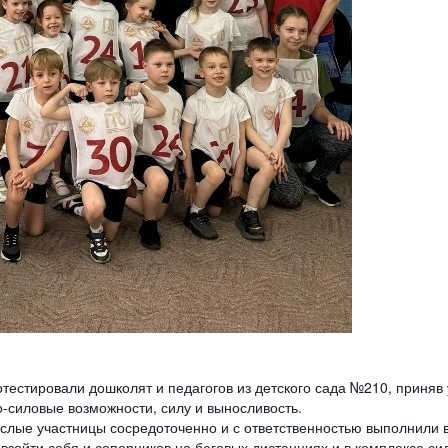
естировали дошколят и педагогов из детского сада №210, приняв 
но-силовые возможности, силу и выносливость.
ослые участницы сосредоточенно и с ответственностью выполнили 
взойти себя и соперников на беговых дистанциях и в комплексе си