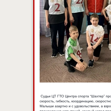
Судьи ЦТ ГТО Центра спорта “Шахтер” прот
скорость, гибкость, координацию, скорост
Малыши азартно и с удовольствием, а взр
прохождения испытаний, каждый хотел пре