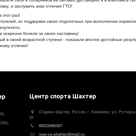
вку, и заслужить знак отличия ГТО!
 этот раз!
итателей, их поддержка своих подопечных при выполнении нормат
езультаты.
и искренне болели за своих наставниц!
ый в своей возрастной ступени - показали вполне достойные резу
знаку отличия!
Центр спорта Шахтер
ер
Cтадион Шахтер
,
Россия
,
г. Кемерово
,
ул. Рутгерса
ых.
32
тер.
89232466367
may-cs-shahter@mail.ru