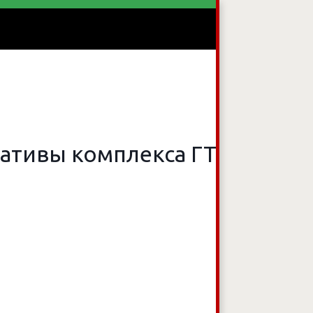
овидящих
мативы комплекса ГТО