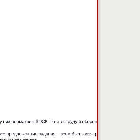
у них нормативы ВФСК "Готов к труду и обороне" на
все предложенные задания – всем был важен результат
ловых нормативов!