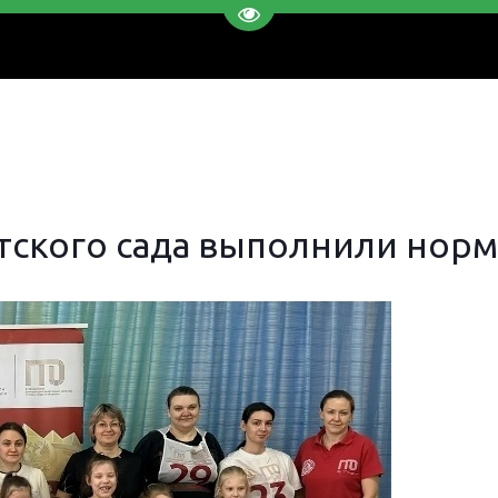
Перейти на версию для слаб
тского сада выполнили нор