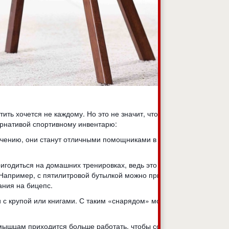
ить хочется не каждому. Но это не значит, что привести
ернативой спортивному инвентарю:
значению, они станут отличными помощниками в
ригодиться на домашних тренировках, ведь это самая
Например, с пятилитровой бутылкой можно приседать. А с
бания на бицепс.
 с крупой или книгами. С таким «снарядом» можно делать
мышцам приходится больше работать, чтобы сохранять