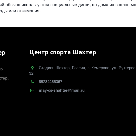
ий обычно используются специальные диски, но дома их вполне м
ады или отжимания.
Центр спорта Шахтер
ер
Cтадион Шахтер
,
Россия
,
г. Кемерово
,
ул. Рутгерса
ых.
32
тер.
89232466367
may-cs-shahter@mail.ru