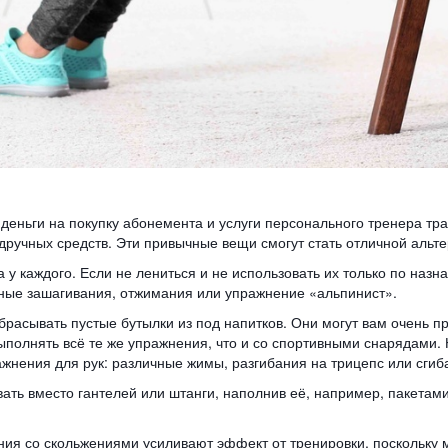
деньги на покупку абонемента и услуги персонального тренера трат
ручных средств. Эти привычные вещи смогут стать отличной альт
а у каждого. Если не лениться и не использовать их только по на
чные зашагивания, отжимания или упражнение «альпинист».
брасывать пустые бутылки из под напитков. Они могут вам очень п
ыполнять всё те же упражнения, что и со спортивными снарядами. 
ажнения для рук: различные жимы, разгибания на трицепс или сги
ать вместо гантелей или штанги, наполнив её, например, пакетами
ия со скольжениями усиливают эффект от тренировки, поскольку 