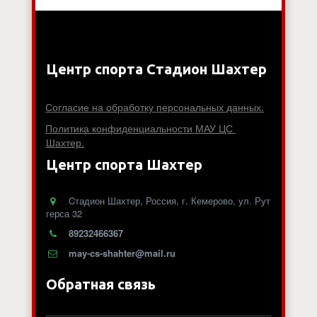
Центр спорта Стадион Шахтер
Согласие на обработку персональных данных.
Политика конфиденциальности МАУ ЦС 
Шахтер.
Центр спорта Шахтер
Cтадион Шахтер
,
Россия
,
г. Кемерово
,
ул. Рут
герса 32
89232466367
may-cs-shahter@mail.ru
Обратная связь