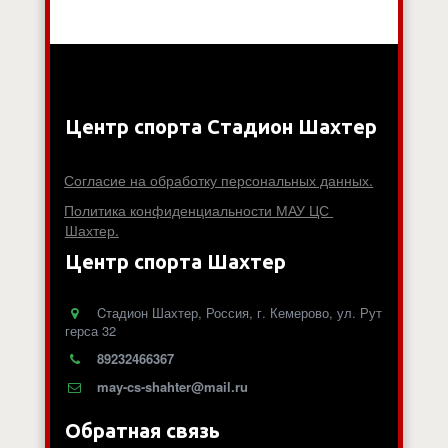
Центр спорта Стадион Шахтер
Согласие на обработку персональных данных.
Политика конфиденциальности МАУ ЦС 
Шахтер.
Центр спорта Шахтер
Cтадион Шахтер
,
Россия
,
г. Кемерово
,
ул. Рут
герса 32
89232466367
may-cs-shahter@mail.ru
Обратная связь