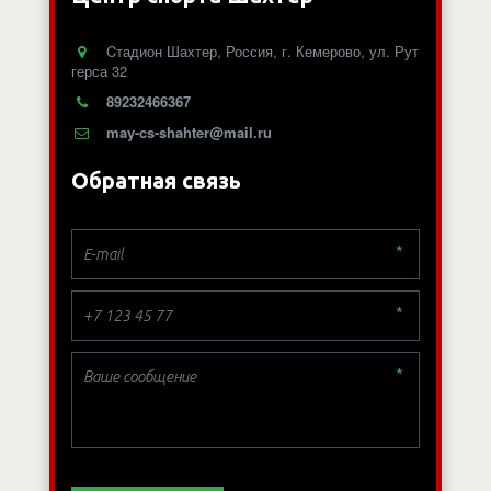
Cтадион Шахтер
,
Россия
,
г. Кемерово
,
ул. Рут
герса 32
89232466367
may-cs-shahter@mail.ru
Обратная связь
*
*
*