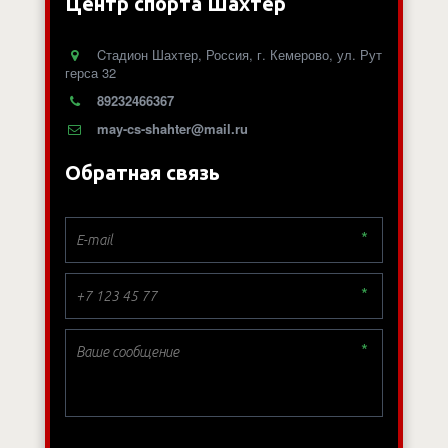
Центр спорта Шахтер
Cтадион Шахтер
,
Россия
,
г. Кемерово
,
ул. Рут
герса 32
89232466367
may-cs-shahter@mail.ru
Обратная связь
*
*
*