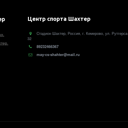
Центр спорта Шахтер
ер
Cтадион Шахтер
,
Россия
,
г. Кемерово
,
ул. Рутгерса
ых.
32
тер.
89232466367
may-cs-shahter@mail.ru