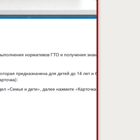
 выполнения нормативов ГТО и получения знака отличия.
 которая предназначена для детей до 14 лет и будет
арточка):
здел «Семья и дети», далее нажмите «Карточка ребёнка»;