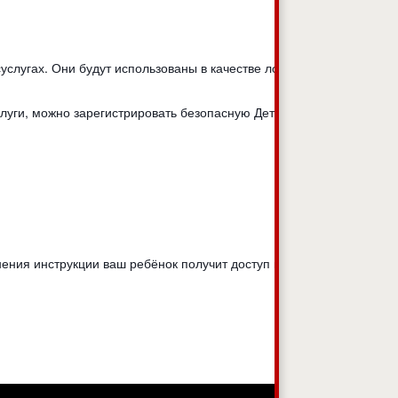
слугах. Они будут использованы в качестве логина для
слуги, можно зарегистрировать безопасную Детскую почту
нения инструкции ваш ребёнок получит доступ к своему