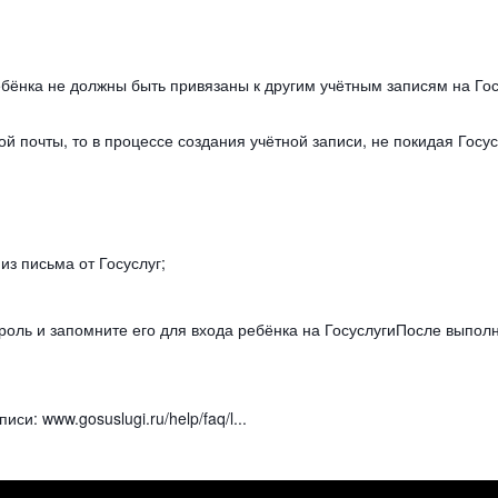
ёнка не должны быть привязаны к другим учётным записям на Госу
ой почты, то в процессе создания учётной записи, не покидая Госу
;
из письма от Госуслуг;
ароль и запомните его для входа ребёнка на ГосуслугиПосле выпол
си: www.gosuslugi.ru/help/faq/l...