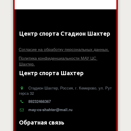
Центр спорта Стадион Шахтер
Согласие на обработку персональных данных.
Политика конфиденциальности МАУ ЦС 
Шахтер.
Центр спорта Шахтер
Cтадион Шахтер
,
Россия
,
г. Кемерово
,
ул. Рут
герса 32
89232466367
may-cs-shahter@mail.ru
Обратная связь