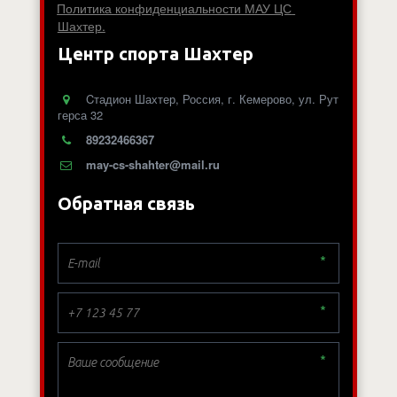
Политика конфиденциальности МАУ ЦС 
Шахтер.
Центр спорта Шахтер
Cтадион Шахтер
,
Россия
,
г. Кемерово
,
ул. Рут
герса 32
89232466367
may-cs-shahter@mail.ru
Обратная связь
*
*
*