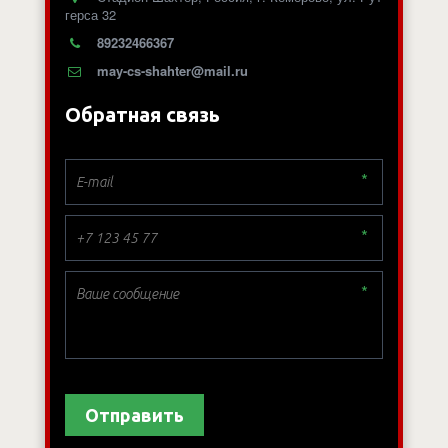
герса 32
89232466367
may-cs-shahter@mail.ru
Обратная связь
*
*
*
Отправить