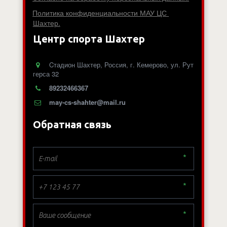
Политика конфиденциальности МАУ ЦС 
Шахтер.
Центр спорта Шахтер
Cтадион Шахтер
,
Россия
,
г. Кемерово
,
ул. Рут
герса 32
89232466367
may-cs-shahter@mail.ru
Обратная связь
*
*
*