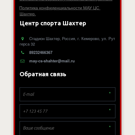
Политика конфиденциальности МАУ ЦС 
Шахтер.
Центр спорта Шахтер
Cтадион Шахтер
,
Россия
,
г. Кемерово
,
ул. Рут
герса 32
89232466367
may-cs-shahter@mail.ru
Обратная связь
*
*
*