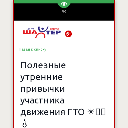
Перейти на версию для слаб
Назад к списку
Полезные
утренние
привычки
участника
движения ГТО ☀🏃‍♂
💧