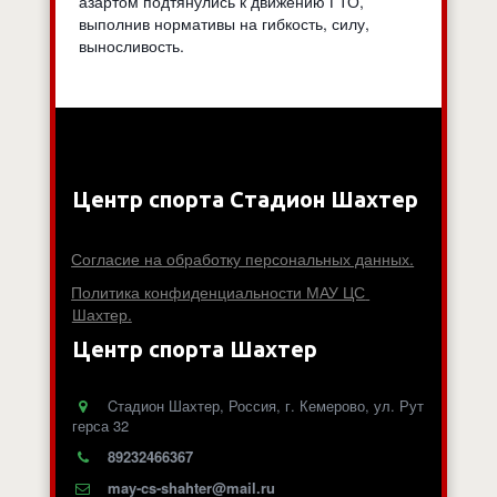
азартом подтянулись к движению ГТО,
выполнив нормативы на гибкость, силу,
выносливость.
Центр спорта Стадион Шахтер
Согласие на обработку персональных данных.
Политика конфиденциальности МАУ ЦС 
Шахтер.
Центр спорта Шахтер
Cтадион Шахтер
,
Россия
,
г. Кемерово
,
ул. Рут
герса 32
89232466367
may-cs-shahter@mail.ru