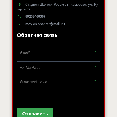
Cтадион Шахтер
,
Россия
,
г. Кемерово
,
ул. Рут
герса 32
89232466367
may-cs-shahter@mail.ru
Обратная связь
*
*
*
Отправить