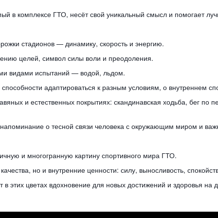
емый в комплексе ГТО, несёт свой уникальный смысл и помогает л
рожки стадионов — динамику, скорость и энергию.
ижению целей, символ силы воли и преодоления.
ими видами испытаний — водой, льдом.
 способности адаптироваться к разным условиям, о внутреннем сп
авяных и естественных покрытиях: скандинавская ходьба, бег по 
 напоминание о тесной связи человека с окружающим миром и важн
ичную и многогранную картину спортивного мира ГТО.
ачества, но и внутренние ценности: силу, выносливость, спокойст
ет в этих цветах вдохновение для новых достижений и здоровья на 