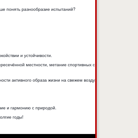
учше понять разнообразие испытаний?
окойствии и устойчивости.
пересечённой местности, метание спортивных снарядов и
ости активного образа жизни на свежем воздухе.
вие и гармонию с природой.
долгие годы!