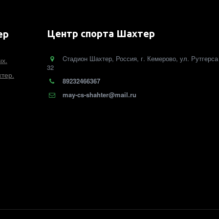
Центр спорта Шахтер
ер
Cтадион Шахтер
,
Россия
,
г. Кемерово
,
ул. Рутгерса
ых.
32
тер.
89232466367
may-cs-shahter@mail.ru