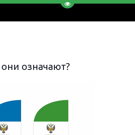
Перейти на версию для слаб
о они означают?