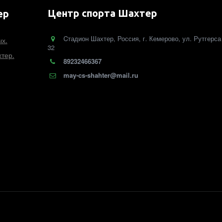
Центр спорта Шахтер
ер
Cтадион Шахтер
,
Россия
,
г. Кемерово
,
ул. Рутгерса
ых.
32
тер.
89232466367
may-cs-shahter@mail.ru