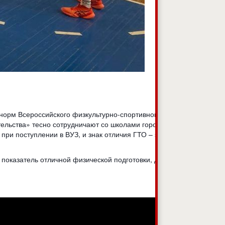
 норм Всероссийского физкультурно-спортивного
тельства» тесно сотрудничают со школами города, помогая
при поступлении в ВУЗ, и знак отличия ГТО – это
о показатель отличной физической подготовки, дисциплины