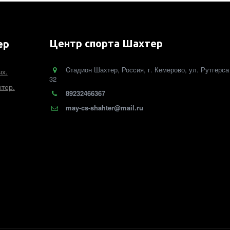
Центр спорта Шахтер
ер
Cтадион Шахтер
,
Россия
,
г. Кемерово
,
ул. Рутгерса
ых.
32
тер.
89232466367
may-cs-shahter@mail.ru