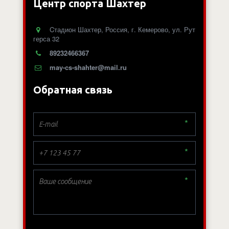
Центр спорта Шахтер
Cтадион Шахтер
,
Россия
,
г. Кемерово
,
ул. Рут
герса 32
89232466367
may-cs-shahter@mail.ru
Обратная связь
*
*
*