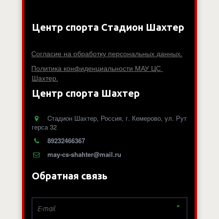
Центр спорта Стадион Шахтер
Согласие на обработку персональных данных.
Политика конфиденциальности МАУ ЦС 
Шахтер.
Центр спорта Шахтер
Cтадион Шахтер
,
Россия
,
г. Кемерово
,
ул. Рут
герса 32
89232466367
may-cs-shahter@mail.ru
Обратная связь
*