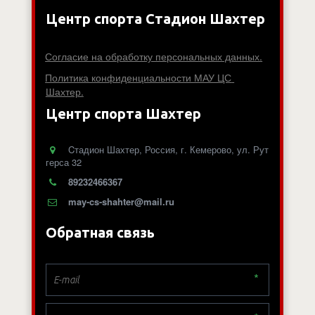
Центр спорта Стадион Шахтер
Согласие на обработку персональных данных.
Политика конфиденциальности МАУ ЦС 
Шахтер.
Центр спорта Шахтер
Cтадион Шахтер
,
Россия
,
г. Кемерово
,
ул. Рут
герса 32
89232466367
may-cs-shahter@mail.ru
Обратная связь
*