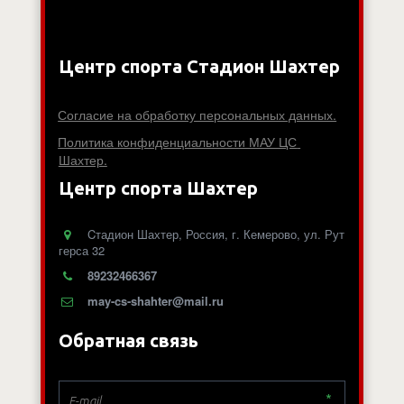
Центр спорта Стадион Шахтер
Согласие на обработку персональных данных.
Политика конфиденциальности МАУ ЦС 
Шахтер.
Центр спорта Шахтер
Cтадион Шахтер
,
Россия
,
г. Кемерово
,
ул. Рут
герса 32
89232466367
may-cs-shahter@mail.ru
Обратная связь
*