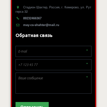
Cтадион Шахтер
,
Россия
,
г. Кемерово
,
ул. Рут
герса 32
89232466367
may-cs-shahter@mail.ru
Обратная связь
*
*
*