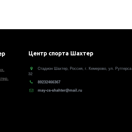
Центр спорта Шахтер
ер
Cтадион Шахтер
,
Россия
,
г. Кемерово
,
ул. Рутгерса
ых.
32
тер.
89232466367
may-cs-shahter@mail.ru