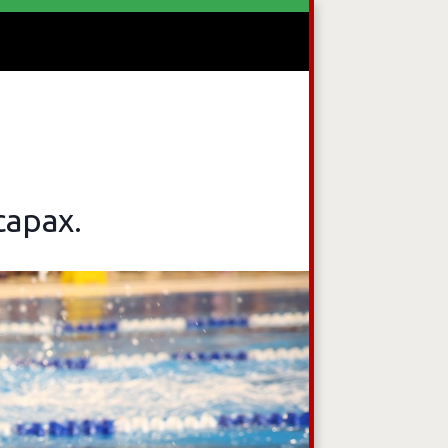
овидящих
арах.