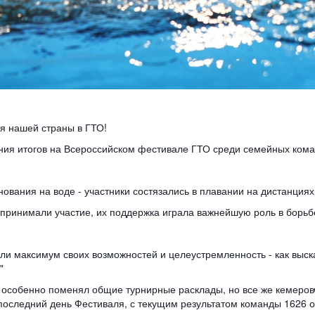
ья нашей страны в ГТО!
ения итогов на Всероссийском фестивале ГТО среди семейных ком
нования на воде - участники состязались в плавании на дистанциях
 принимали участие, их поддержка играла важнейшую роль в борьб
али максимум своих возможностей и целеустремленность - как вы
."
не особенно поменял общие турнирные расклады, но все же кемеров
последний день Фестиваля, с текущим результатом команды 1626 о