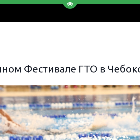
Перейти на версию для слаб
йном Фестивале ГТО в Чебокс