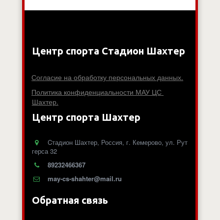
Центр спорта Стадион Шахтер
Согласие на обработку персональных данных.
Политика конфиденциальности МАУ ЦС 
Шахтер.
Центр спорта Шахтер
Cтадион Шахтер
,
Россия
,
г. Кемерово
,
ул. Рут
герса 32
89232466367
may-cs-shahter@mail.ru
Обратная связь