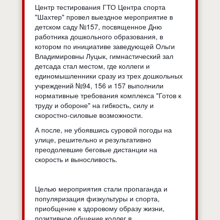
Центр тестирования ГТО Центра спорта
"Шахтер" провел выездное мероприятие в
детском саду №157, посвященное Дню
работника дошкольного образования, в
котором по инициативе заведующей Ольги
Владимировны Луцык, гимнастический зал
детсада стал местом, где коллеги и
единомышленники сразу из трех дошкольных
учреждений №94, 156 и 157 выполнили
нормативные требования комплекса "Готов к
труду и обороне" на гибкость, силу и
скоростно-силовые возможности.
А после, не убоявшись суровой погоды на
улице, решительно и результативно
преодолевшие беговые дистанции на
скорость и выносливость.
Целью мероприятия стали пропаганда и
популяризация физкультуры и спорта,
приобщение к здоровому образу жизни,
позитивное общение коллег в