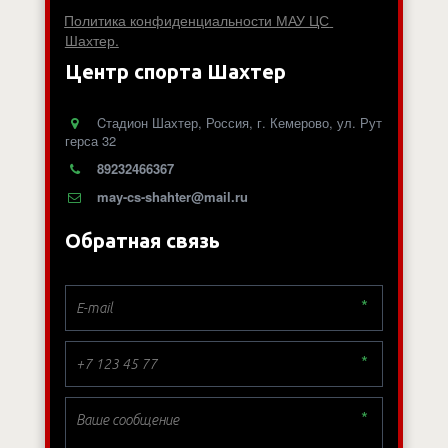
Политика конфиденциальности МАУ ЦС 
Шахтер.
Центр спорта Шахтер
Cтадион Шахтер
,
Россия
,
г. Кемерово
,
ул. Рут
герса 32
89232466367
may-cs-shahter@mail.ru
Обратная связь
*
*
*