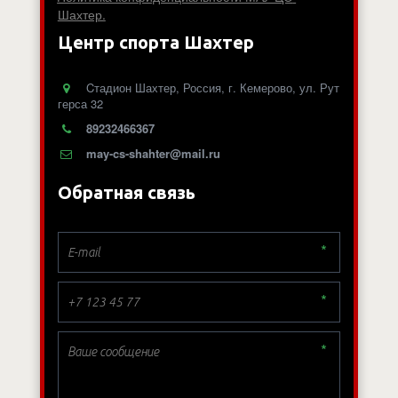
Шахтер.
Центр спорта Шахтер
Cтадион Шахтер
,
Россия
,
г. Кемерово
,
ул. Рут
герса 32
89232466367
may-cs-shahter@mail.ru
Обратная связь
*
*
*