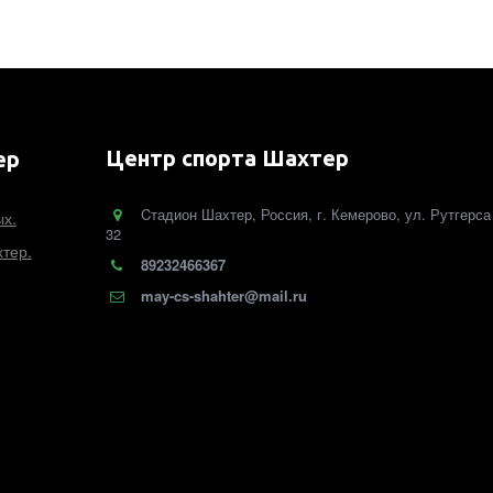
Центр спорта Шахтер
ер
Cтадион Шахтер
,
Россия
,
г. Кемерово
,
ул. Рутгерса
ых.
32
тер.
89232466367
may-cs-shahter@mail.ru