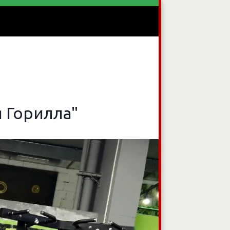
овидящих
 Горилла"