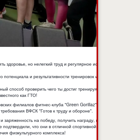
ть здоровье, но нелегкий труд и регулярное испытание
о потенциала и результативности тренировок и
ый способ проверить чего ты достиг тренируясь на
вестного как ГТО!
ских филиалов фитнес-клуба "Green Gorillaz", упорно и
ребования ВФСК "Готов к труду и обороне".
 и заряженность на победу, получить награду, как символ
е подтвердили, что они в отличной спортивной форме, и
ичия физкультурного комплекса!