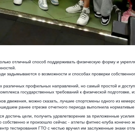
только отличный способ поддерживать физическую форму и укрепля
жностей.
юди задымываются о возможности и способах проверки собственног
ях различных профильных направлений, но самый простой и доступн
омплекса государственных требований к физической подготовке, из
ов движения, можно сказать, лучшие спортсмены одного из кемеров
шедшем ранее отрезке отчетного периода выполнила нормативые т
тся достичь цели, получить удовлетворение за приложенные усилия
 собственно и произошло сейчас - атлеты фитнес-клуба конечно ж
ентр тестирования ГТО с честью вручил им заслуженные знаки отл