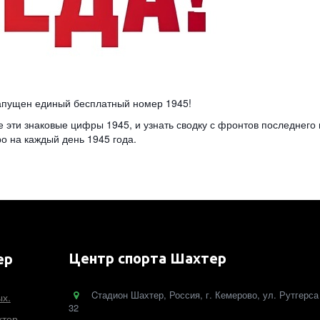
запущен единый бесплатный номер 1945!
 эти знаковые цифры 1945, и узнать сводку с фронтов последнего 
о на каждый день 1945 года.
Центр спорта Шахтер
ер
Cтадион Шахтер
,
Россия
,
г. Кемерово
,
ул. Рутгерса
ых.
32
тер.