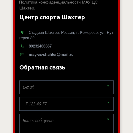
Политика конфиденциальности МАУ ЦС 
Шахтер.
Центр спорта Шахтер
Cтадион Шахтер
,
Россия
,
г. Кемерово
,
ул. Рут
герса 32
89232466367
may-cs-shahter@mail.ru
Обратная связь
*
*
*