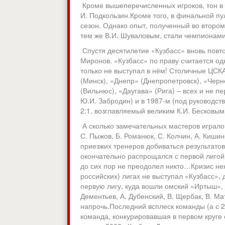
Кроме вышеперечисленных игроков, тон в к
И. Подкользин.Кроме того, в финальной пу
сезон. Однако опыт, полученный во втором
тем же В.И. Шуваловым, стали чемпиона
Спустя десятилетие «Кузбасс» вновь повто
Миронов. «Кузбасс» по праву считается од
только не выступал в нём! Столичные ЦСК
(Минск), «Днепр» (Днепропетровск), «Черн
(Вильнюс), «Даугава» (Рига) – всех и не 
Ю.И. Забродин) и в 1987-м (под руководс
2:1, возглавляемый великим К.И. Бесковым
А сколько замечательных мастеров играло в
С. Пыжов, Б. Романюк, С. Колчин, А. Киши
приезжих тренеров добиваться результатов
окончательно распрощался с первой лигой
до сих пор не преодолел никто…Кризис нек
российских) лигах не выступал «Кузбасс»,
первую лигу, куда вошли омский «Иртыш», 
Дементьев, А. Дубенский, В. Щербак, В. Ма
напрочь.Последний всплеск команды (а с 2
команда, конкурировавшая в первом круге