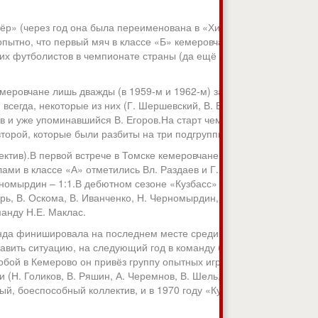
ёр» (через год она была переименована в «Химик»).
пытно, что первый мяч в классе «Б» кемеровчане забили в
аших футболистов в чемпионате страны (да ещё на родном
емеровчане лишь дважды (в 1959-м и 1962-м) занимали в
всегда, некоторые из них (Г. Шершевский, В. Егоров, Ю.
в и уже упоминавшийся В. Егоров.На старт чемпионата
 второй, которые были разбиты на три подгруппы.
ектив).В первой встрече в Томске кемеровчане уступили
лами в классе «А» отметились Вл. Раздаев и Г. Трифонов.
рномырдин – 1:1.В дебютном сезоне «Кузбасс» занял 11-
рь, В. Оскома, В. Иванченко, Н. Черномырдин, И. Хома, С.
манду Н.Е. Маклас.
манда финишировала на последнем месте среди 19
равить ситуацию, на следующий год в команду был
ой в Кемерово он привёз группу опытных игроков (Е.
 (Н. Голиков, В. Ряшин, А. Черемнов, В. Шель,
ый, боеспособный коллектив, и в 1970 году «Кузбасс»