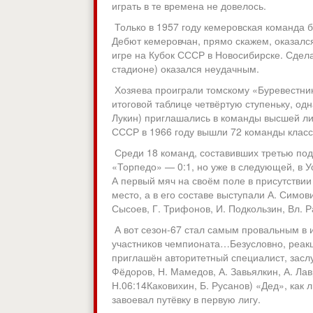
играть в те времена не довелось.
Только в 1957 году кемеровская команда 
Дебют кемеровчан, прямо скажем, оказался
игре на Кубок СССР в Новосибирске. Сдела
стадионе) оказался неудачным.
Хозяева проиграли томскому «Буревестнику
итоговой таблице четвёртую ступеньку, одн
Лукин) приглашались в команды высшей ли
СССР в 1966 году вышли 72 команды класса
Среди 18 команд, составивших третью подг
«Торпедо» — 0:1, но уже в следующей, в У
А первый мяч на своём поле в присутствии
место, а в его составе выступали А. Симов
Сысоев, Г. Трифонов, И. Подкользин, Вл. Р
А вот сезон-67 стал самым провальным в 
участников чемпионата…Безусловно, реакц
приглашён авторитетный специалист, засл
Фёдоров, Н. Мамедов, А. Завьялкин, А. Ла
Н.06:14Каковихин, Б. Русанов) «Дед», как 
завоевал путёвку в первую лигу.