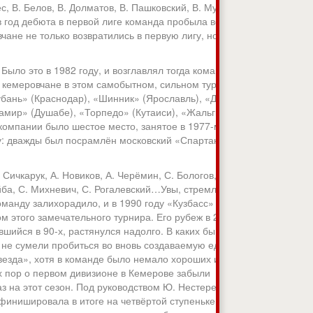
, В. Белов, В. Долматов, В. Пашковский, В. Мусохранов,
в год дебюта в первой лиге команда пробыла всего один
чане не только возвратились в первую лигу, но и, ведомые
Было это в 1982 году, и возглавлял тогда команду Ю.М.
и кемеровчане в этом самобытном, сильном турнире. Кто
убань» (Краснодар), «Шинник» (Ярославль), «Динамо»
Памир» (Душабе), «Торпедо» (Кутаиси), «Жальгирис»
компании было шестое место, занятое в 1977-м (тренер
у: дважды был посрамлён московский «Спартак» — 4:0 и
Сичкарук, А. Новиков, А. Черёмин, С. Бологов, С. Кулинич,
айба, С. Михневич, С. Рогалевский…Увы, стремление
оманду залихорадило, и в 1990 году «Кузбасс»
 этого замечательного турнира. Его рубеж в 216 мячей
шийся в 90-х, растянулся надолго. В каких бы (теперь уже
е не сумели пробиться во вновь создаваемую единую
везда», хотя в команде было немало хороших игроков (А.
тех пор о первом дивизионе в Кемерове забыли
з на этот сезон. Под руководством Ю. Нестеренко
инишировала в итоге на четвёртой ступеньке. В