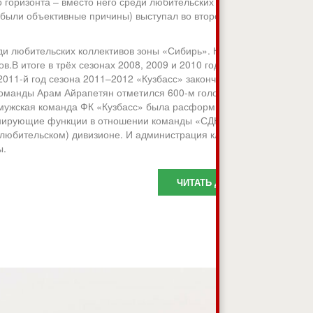
о горизонта – вместо него среди любительских команд
о были объективные причины) выступал во втором
ди любительских коллективов зоны «Сибирь». Констанин
.В итоге в трёх сезонах 2008, 2009 и 2010 годов
011-й год сезона 2011–2012 «Кузбасс» закончил на 9-м
команды Арам Айрапетян отметился 600-м голом в истории
а мужская команда ФК «Кузбасс» была расформирована по
рдинирующие функции в отношении команды «СДЮСШОР-
любительском) дивизионе. И администрация клуба, и
ы.
ЧИТАТЬ ДАЛЬШЕ