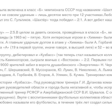
была включена в класс «Б» чемпионата СССР под названием «Шахт
 не совсем удачным – лишь десятое место при 12 участниках.Любо
л это С. Гультиков. «Шахтёр» тогда победил – 2:1. А вот дебют н
» — 2:5.В целом за девять сезонов, проведённых в классе «Б», к
ажды (в 1963-м) – пятую. Хотя интересные игроки в «Химике» были 
ги. А главным ударным дуэтом в атаке у «Химика» были А. Горбачё
 «А» (19 в первой группе, иначе говоря, в высшей лиге) и 52 – во
руппу, дебютировал и «Кузбасс» (так теперь стал называться колл
сть-Каменогорске, сыграли вничью с «Востоком» – 2:2. Первыми го
 9000 зрителей забил в ворота душанбинского «Энергетика» Н. Че
ич, Г. Шершевский, В. Мусохранов, Ю. Лукин, В. Николенко, А. Лыма
аздаев, А. Горбачёв, В. Егоров, А. Улякин, Б. Кучма. Тренировал ко
истории «Кузбасса». Под руководством тренера Г.И. Дуганова ко
ия руководителей области и города была негативной и, чтобы исп
уженный тренер РСФСР и Азербайджанской ССР В.И. Шувалов. С соб
врущенко). Вкупе с воспитанниками футбольных коллективов области
любовно называли его футболисты, в течение трёх лет создал сильн