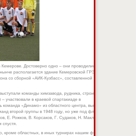
 Кемерове. Достоверно одно – они проводились в
 нынче располагается здание Кемеровской ГРЭС.В 1923
она со сборной «АИК-Кузбасс», составленной из
выступали команды химзавода, рудника, строителей и
 – участвовали в краевой спартакиаде в
ь команда «Динамо» из областного центра, выигрывавшая
анд второй группы в 1948 году, но уже под флагом
, Е. Рожков, В. Корсаков, Г. Судаков, Н. Маклас, В.
 спустя.
о, кроме областных, в иных турнирах нашим футболистам