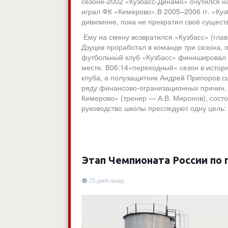
сезоне-2002 «Кузбасс-Динамо» очутился на
играл ФК «Кемерово».В 2005–2006 гг. «Ку
дивизионе, пока не прекратил своё сущес
Ему на смену возвратился «Кузбасс» (гла
Дзуцев проработал в команде три сезона, 
футбольный клуб «Кузбасс» финишировал н
месте. В06:14«переходный» сезон в истор
клуба, а полузащитник Андрей Припоров с
ряду финансово-огранизационных причин
Кемерово» (тренер — А.В. Миронов), сост
руководство школы преследуют одну цель:
Этап Чемпионата России по 
25 дней назад