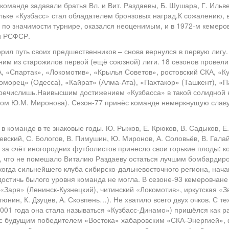
оманде задавали братья Вл. и Вит. Раздаевы, Б. Шушара, Г. Ильвес
льке «Кузбасс» стал обладателем бронзовых наград.К сожалению, 
 по значимости турнире, оказался неоценимым, и в 1972-м кемеров
ми РСФСР.
рил путь своих предшественников – снова вернулся в первую лигу. 
ним из старожилов первой (ещё союзной) лиги. 18 сезонов провел
А, «Спартак», «Локомотив», «Крылья Советов», ростовский СКА, «К
оморец» (Одесса), «Кайрат» (Алма-Ата), «Пахтакор» (Ташкент), «
перечислишь.Наивысшим достижением «Кузбасса» в такой солидной 
твом Ю.М. Миронова). Сезон-77 принёс команде немеркнущую слав
 команде в те знаковые годы. Ю. Рыжов, Е. Крюков, В. Садыков, Е. 
невский, С. Бологов, В. Пимушин, Ю. Миронов, А. Соловьёв, В. Гал
 за счёт иногородних футболистов принесло свои горькие плоды: к
, что не помешало Виталию Раздаеву остаться лучшим бомбардиром
огда сильнейшего клуба сибирско-дальневосточного региона, начав
 достичь былого уровня команда не могла. В сезоне-93 кемеровчан
«Заря» (Ленинск-Кузнецкий), читинский «Локомотив», иркутская «З
тюнин, К. Дзуцев, А. Сковпень…). Не хватило всего двух очков. С 
001 года она стала называться «Кузбасс-Динамо») пришёлся как ра
 с будущим победителем «Востока» хабаровским «СКА-Энергией», ф