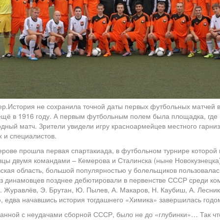
.История не сохранила точной даты первых футбольных матчей в
 ещё в 1916 году. А первым футбольным полем была площадка, где
одный матч. Зрители увидели игру красноармейцев местного гарниз
 и специалистов.
мерове прошла первая спартакиада, в футбольном турнире которой 
овцы двумя командами – Кемерова и Сталинска (ныне Новокузнецка)
ская область, большой популярностью у болельщиков пользовалас
из динамовцев позднее дебютировали в первенстве СССР среди ком
Журавлёв, Э. Брутан, Ю. Пылев, А. Макаров, Н. Каубиш, А. Лесников
, едва начавшись история тогдашнего «Химика» завершилась годом
занной с неудачами сборной СССР, было не до «глубинки»… Так чт