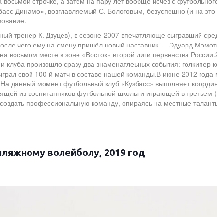
 восьмой строчке, а затем на пару лет вообще исчез с футбольног
збасс-Динамо», возглавляемый С. Бологовым, безуспешно (и на эт
твование.
вный тренер К. Дзуцев), в сезоне-2007 впечатляюще сыгравший сре
после чего ему на смену пришёл новый наставник — Эдуард Момотов
а восьмом месте в зоне «Восток» второй лиги первенства России.2
ии клуба произошло сразу два знаменатлеьных события: голкипер 
ыграл свой 100-й матч в составе нашей команды.В июне 2012 год
. На данный момент футбольный клуб «Кузбасс» выполняет коо
оящей из воспитанников футбольной школы и играющей в третьем (
 создать профессиональную команду, опираясь на местные талант
пляжному волейболу, 2019 год