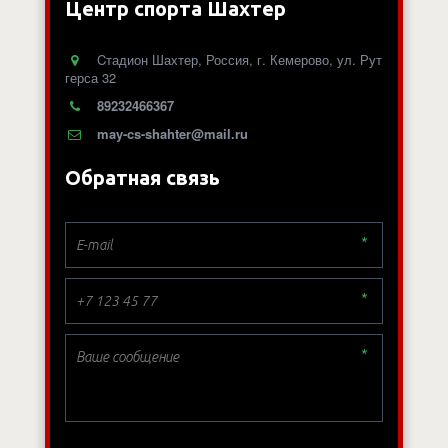
Центр спорта Шахтер
Cтадион Шахтер
,
Россия
,
г. Кемерово
,
ул. Рут
герса 32
89232466367
may-cs-shahter@mail.ru
Обратная связь
*
*
*